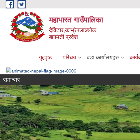
Skip to main content
महाभारत गाउँपालिका
देविटार,काभ्रेपलाञ्चोक
बागमती प्रदेश
गृहपृष्ठ
परिचय
वडा कार्यालयहरु
कार्
समाचार