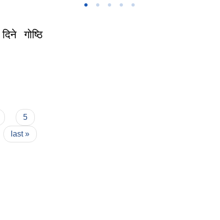
दिने गोष्ठि
िने गोष्ठि सञ्चालनको
5
last »