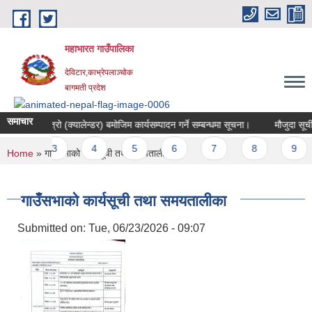
Skip to main content
महाभारत गाउँपालिका
देविटार,काभ्रेपलाञ्चोक
बागमती प्रदेश
समाचार
ाको कार्यपात्रो (क्यालेन्डर) बमोजिम कार्यसम्पादन गर्ने सम्बन्धमा सूचना।
मौजुदा सूचीम
ges
2
3
4
5
6
7
8
9
You are here
Home
» गाउँसभाको कार्यसूची तथा समयतालीका
गाउँसभाको कार्यसूची तथा समयतालीका
Submitted on:
Tue, 06/23/2026 - 09:07