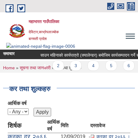
Skip to main content
महाभारत गाउँपालिका
देविटार,काभ्रेपलाञ्चोक
बागमती प्रदेश
समाचार
साउन महिनाको कार्यपात्रो (क्यालेन्डर) बमोजिम कार्यसम्पादन गर्ने स
Pages
1
2
3
4
5
6
You are here
Home
»
सूचना तथा जानकारी
» कर तथा शुल्कहरु
कर तथा शुल्कहरु
आर्थिक वर्ष
आर्थिक
शिर्षक
मिति
दस्तावेज
वर्ष
करका दर २०६६
12/09/2019 -
करका दर २०६६ ।