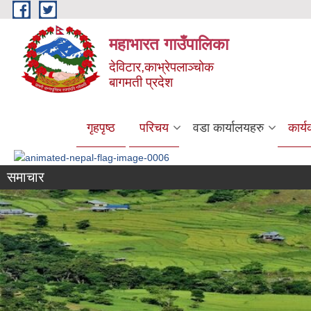
Skip to main content
महाभारत गाउँपालिका
देविटार,काभ्रेपलाञ्चोक
बागमती प्रदेश
गृहपृष्ठ
परिचय
वडा कार्यालयहरु
कार्
समाचार