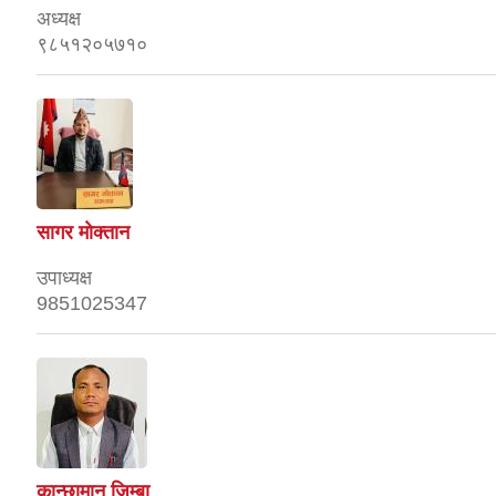
अध्यक्ष
९८५१२०५७१०
सागर माेक्तान
उपाध्यक्ष
9851025347
कान्छामान जिम्बा