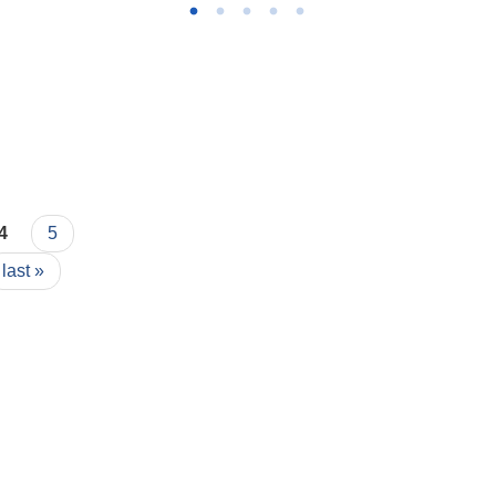
4
5
last »