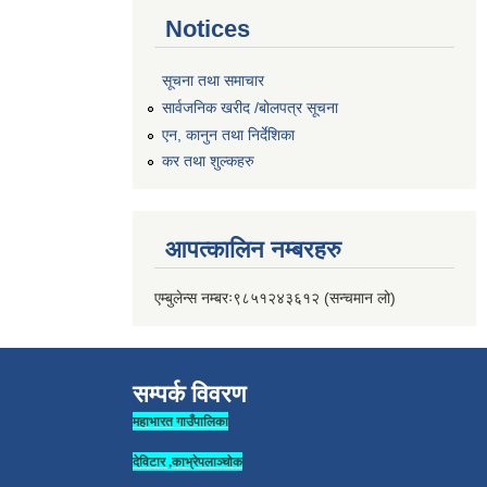
Notices
सूचना तथा समाचार
सार्वजनिक खरीद /बोलपत्र सूचना
एन, कानुन तथा निर्देशिका
कर तथा शुल्कहरु
आपत्कालिन नम्बरहरु
एम्बुलेन्स नम्बरः९८५१२४३६१२ (सन्चमान लो)
सम्पर्क विवरण
महाभारत गाउँपालिका
देविटार ,काभ्रेपलाञ्चोक