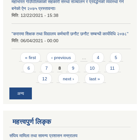
महाभारत गाउँपालिकाको सहकारी संस्था सञ्चालन र प्रवर्द्धनको व्यवस्था गर्न
बनेकाे ऐन २०७५ प्रस्तावनााः
मिति:
12/22/2021 - 15:38
"करारमा शिक्षक तथा विद्यालय कर्मचारी छनौट छनौट सम्बन्धी कार्यविधि २०७८"
मिति:
06/04/2021 - 00:00
Pages
« first
‹ previous
…
4
5
6
7
8
9
10
11
12
next ›
last »
अन्य
महत्त्वपुर्ण लिङ्क
संघिय मामिला तथा सामन्य प्रशासन मन्त्रालय