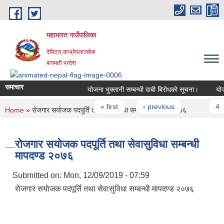
Skip to main content
महाभारत गाउँपालिका
देविटार,काभ्रेपलाञ्चोक
बागमती प्रदेश
समाचार
योजना भुक्तानी सम्बन्धी दाबी बिरोधको सूचना।
योजना
Pages
« first
‹ previous
…
4
You are here
Home
» राेजगार स‌याेजक पदपूर्ति तथा सेवासुविधा सम्बन्धी मापदण्ड २०७६
राेजगार स‌याेजक पदपूर्ति तथा सेवासुविधा सम्बन्धी
मापदण्ड २०७६
Submitted on:
Mon, 12/09/2019 - 07:59
राेजगार स‌याेजक पदपूर्ति तथा सेवासुविधा सम्बन्धी मापदण्ड २०७६