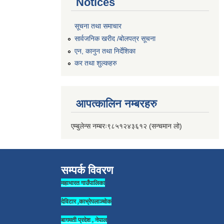
Notices
सूचना तथा समाचार
सार्वजनिक खरीद /बोलपत्र सूचना
एन, कानुन तथा निर्देशिका
कर तथा शुल्कहरु
आपत्कालिन नम्बरहरु
एम्बुलेन्स नम्बरः९८५१२४३६१२ (सन्चमान लो)
सम्पर्क विवरण
महाभारत गाउँपालिका
देविटार ,काभ्रेपलाञ्चोक
बागमती प्रदेश , नेपाल