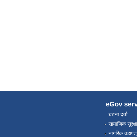
eGov serv
घटना दर्ता
सामाजिक सुरक्ष
नागरिक वडापत्