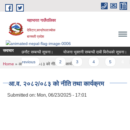
Skip to main content
महाभारत गाउँपालिका
देविटार,काभ्रेपलाञ्चोक
बागमती प्रदेश
समाचार
 प्रशिक्षार्थि छनौट सम्बन्धी सूचना।
योजना भूक्तनी सम्बन्धी दाबी बिरोधको सूचना।
es
‹ previous
…
2
3
4
5
6
You are here
Home
» आ.व. २०८२/०८३ को नीति तथा कार्यक्रम
आ.व. २०८२/०८३ को नीति तथा कार्यक्रम
Submitted on:
Mon, 06/23/2025 - 17:01