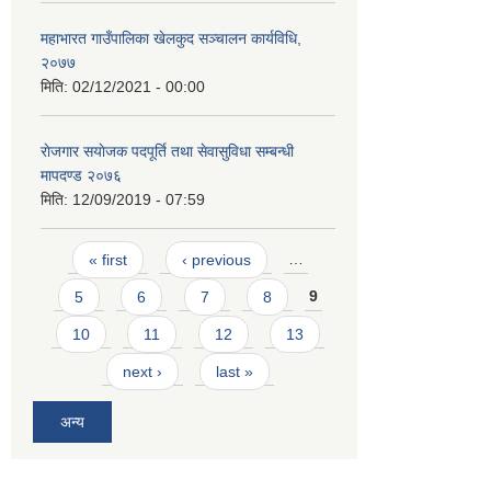
महाभारत गाउँपालिका खेलकुद सञ्चालन कार्यविधि,
२०७७
मिति:
02/12/2021 - 00:00
राेजगार स‌याेजक पदपूर्ति तथा सेवासुविधा सम्बन्धी
मापदण्ड २०७६
मिति:
12/09/2019 - 07:59
Pages
« first
‹ previous
…
5
6
7
8
9
10
11
12
13
next ›
last »
अन्य