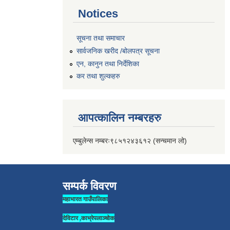
Notices
सूचना तथा समाचार
सार्वजनिक खरीद /बोलपत्र सूचना
एन, कानुन तथा निर्देशिका
कर तथा शुल्कहरु
आपत्कालिन नम्बरहरु
एम्बुलेन्स नम्बरः९८५१२४३६१२ (सन्चमान लो)
सम्पर्क विवरण
महाभारत गाउँपालिका
देविटार ,काभ्रेपलाञ्चोक