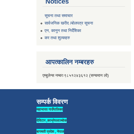
Notices
सूचना तथा समाचार
सार्वजनिक खरीद /बोलपत्र सूचना
एन, कानुन तथा निर्देशिका
कर तथा शुल्कहरु
आपत्कालिन नम्बरहरु
एम्बुलेन्स नम्बरः९८५१२४३६१२ (सन्चमान लो)
सम्पर्क विवरण
महाभारत गाउँपालिका
देविटार ,काभ्रेपलाञ्चोक
बागमती प्रदेश , नेपाल