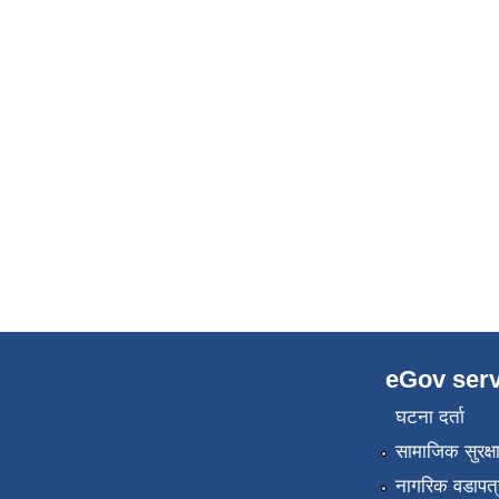
eGov serv
घटना दर्ता
सामाजिक सुरक्ष
नागरिक वडापत्