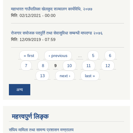
महाभारत गाउँपालिका खेलकुद सञ्चालन कार्यविधि, २०७७
मिति:
02/12/2021 - 00:00
राेजगार स‌याेजक पदपूर्ति तथा सेवासुविधा सम्बन्धी मापदण्ड २०७६
मिति:
12/09/2019 - 07:59
Pages
« first
‹ previous
…
5
6
7
8
9
10
11
12
13
next ›
last »
अन्य
महत्त्वपुर्ण लिङ्क
संघिय मामिला तथा सामन्य प्रशासन मन्त्रालय