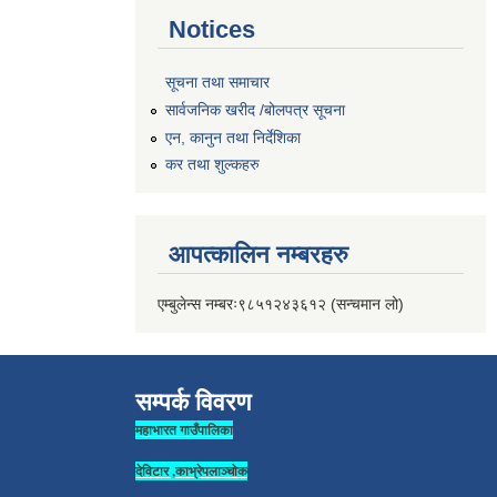
Notices
सूचना तथा समाचार
सार्वजनिक खरीद /बोलपत्र सूचना
एन, कानुन तथा निर्देशिका
कर तथा शुल्कहरु
आपत्कालिन नम्बरहरु
एम्बुलेन्स नम्बरः९८५१२४३६१२ (सन्चमान लो)
सम्पर्क विवरण
महाभारत गाउँपालिका
देविटार ,काभ्रेपलाञ्चोक