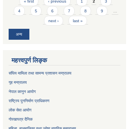
Pages
« first
‹ previous
1
2
3
4
5
6
7
8
9
…
next ›
last »
अन्य
महत्त्वपुर्ण लिङ्क
संघिय मामिला तथा सामन्य प्रशासन मन्त्रालय
गृह मन्त्रालय
नेपाल कानुन आयोग
राष्ट्रिय पुननिर्माण प्राधिकरण
लोक सेवा आयोग
गोरखापत्र दैनिक
महिला ,बालबालिका तथा ज्येष्ठ नागरिक मन्त्रालय