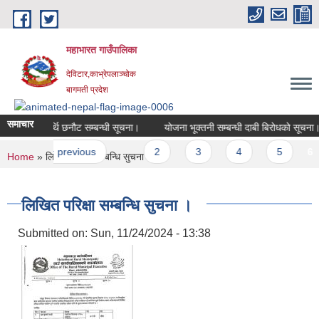
Skip to main content
महाभारत गाउँपालिका
देविटार,काभ्रेपलाञ्चोक
बागमती प्रदेश
समाचार
ागि प्रशिक्षार्थि छनौट सम्बन्धी सूचना।
योजना भूक्तनी सम्बन्धी दाबी बिरोधको सूचना।
ges
rst
‹ previous
…
2
3
4
5
6
You are here
Home
» लिखित परिक्षा सम्बन्धि सुचना ।
लिखित परिक्षा सम्बन्धि सुचना ।
Submitted on:
Sun, 11/24/2024 - 13:38