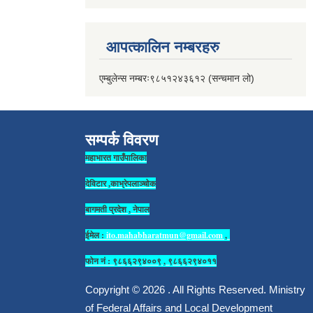
आपत्कालिन नम्बरहरु
एम्बुलेन्स नम्बरः९८५१२४३६१२ (सन्चमान लो)
सम्पर्क विवरण
महाभारत गाउँपालिका
देविटार ,काभ्रेपलाञ्चोक
बागमती प्रदेश , नेपाल
ईमेल :
ito.mahabharatmun@gmail.com
,
फोन नं : ९८६६२९४००९ , ९८६६२९४०११
Copyright © 2026 . All Rights Reserved. Ministry
of Federal Affairs and Local Development