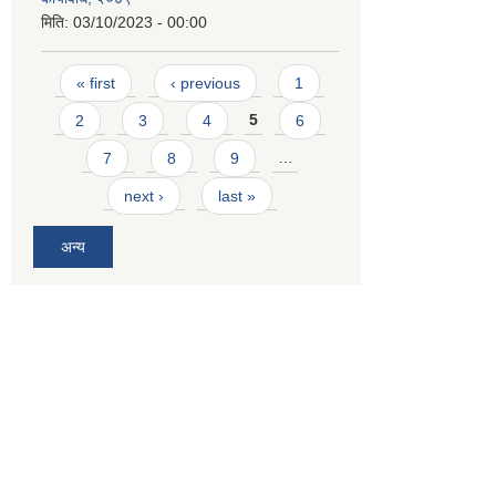
मिति:
03/10/2023 - 00:00
Pages
« first
‹ previous
1
2
3
4
5
6
7
8
9
…
next ›
last »
अन्य