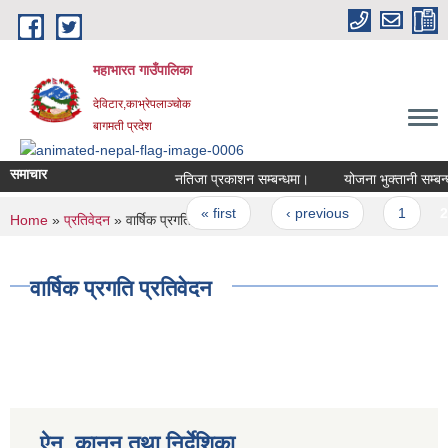
Skip to main content
महाभारत गाउँपालिका
देविटार,काभ्रेपलाञ्चोक
बागमती प्रदेश
समाचार
नतिजा प्रकाशन सम्बन्धमा।
योजना भुक्तानी सम्बन्
Pages
« first
‹ previous
1
2
You are here
Home
»
प्रतिवेदन
» वार्षिक प्रगति प्रतिवेदन
वार्षिक प्रगति प्रतिवेदन
ऐन, कानुन तथा निर्देशिका