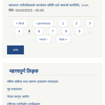
महाभारत गाउँपालिकाको उपभोक्ता समिति दर्ता सम्बन्धी कार्यविधि, २०७९
मिति:
03/10/2023 - 00:00
Pages
« first
‹ previous
1
2
3
4
5
6
7
8
9
…
next ›
last »
अन्य
महत्त्वपुर्ण लिङ्क
संघिय मामिला तथा सामन्य प्रशासन मन्त्रालय
गृह मन्त्रालय
नेपाल कानुन आयोग
राष्ट्रिय पुननिर्माण प्राधिकरण