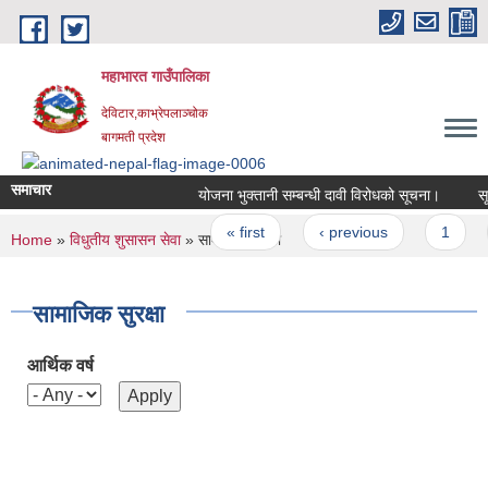
Skip to main content
महाभारत गाउँपालिका
देविटार,काभ्रेपलाञ्चोक
बागमती प्रदेश
समाचार
योजना भुक्तानी सम्बन्धी दावी विरोधको सूचना।
सूच
Pages
« first
‹ previous
1
You are here
Home
»
विधुतीय शुसासन सेवा
» सामाजिक सुरक्षा
सामाजिक सुरक्षा
आर्थिक वर्ष