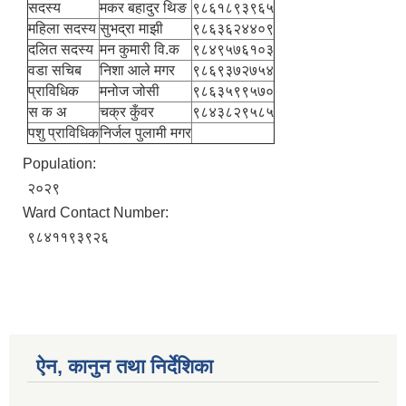
सदस्य
मकर बहादुर थिङ
९८६१८९३९६५
महिला सदस्य
सुभद्रा माझी
९८६३६२४४०९
दलित सदस्य
मन कुमारी वि.क
९८४९५७६१०३
वडा सचिब
निशा आले मगर
९८६९३७२७५४
प्राविधिक
मनोज जोसी
९८६३५९९५७०
स क अ
चक्र कुँवर
९८४३८२९५८५
पशु प्राविधिक
निर्जल पुलामी मगर
Population:
२०२९
Ward Contact Number:
९८४११९३९२६
ऐन, कानुन तथा निर्देशिका