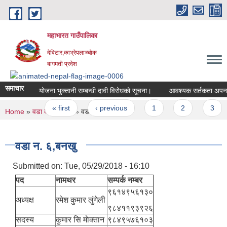
Skip to main content
महाभारत गाउँपालिका
देविटार,काभ्रेपलाञ्चोक
बागमती प्रदेश
समाचार
योजना भुक्तानी सम्बन्धी दावी विरोधको सूचना।
आवश्यक सर्त
Pages
« first
‹ previous
1
2
3
You are here
Home
»
वडा कार्यालयहरु
» वडा न. ६,बनखु
वडा न. ६,बनखु
Submitted on:
Tue, 05/29/2018 - 16:10
पद
नामथर
सम्पर्क नम्बर
९६१४९५६१३०
अध्यक्ष
रमेश कुमार लुंगेली
९८४११९३९२६
सदस्य
कुमार सि‌ माेक्तान
९८४९५७६१०३