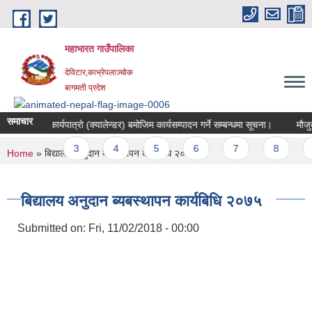
Skip to main content
महाभारत गाउँपालिका
देविटार,काभ्रेपलाञ्चोक
बागमती प्रदेश
समाचार
न महिनाको कार्यपात्रो (क्यालेन्डर) बमोजिम कार्यसम्पादन गर्ने सम्बन्धमा सूचना।
मौजुदा
Pages
1
2
3
4
5
6
7
8
9
You are here
Home
» बिद्यालय अनुदान ब्यबस्थापन कार्यबिधि २०७५
बिद्यालय अनुदान ब्यबस्थापन कार्यबिधि २०७५
Submitted on:
Fri, 11/02/2018 - 00:00