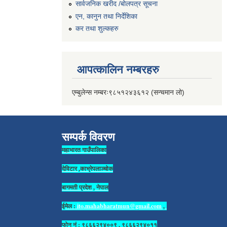
सार्वजनिक खरीद /बोलपत्र सूचना
एन, कानुन तथा निर्देशिका
कर तथा शुल्कहरु
आपत्कालिन नम्बरहरु
एम्बुलेन्स नम्बरः९८५१२४३६१२ (सन्चमान लो)
सम्पर्क विवरण
महाभारत गाउँपालिका
देविटार ,काभ्रेपलाञ्चोक
बागमती प्रदेश , नेपाल
ईमेल :
ito.mahabharatmun@gmail.com
,
फोन नं : ९८६६२९४००९ , ९८६६२९४०११