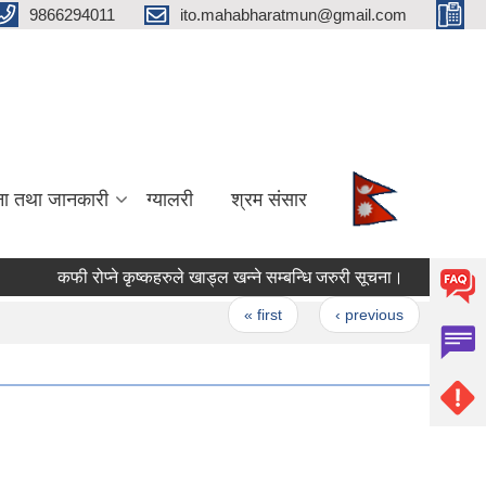
9866294011
ito.mahabharatmun@gmail.com
ना तथा जानकारी
ग्यालरी
श्रम संसार
कफी रोप्ने कृष्कहरुले खाड्ल खन्ने सम्बन्धि जरुरी सूचना।
बाली उपचा
Pages
« first
‹ previous
…
9