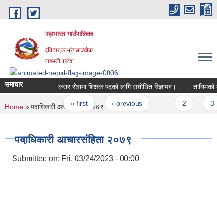
Skip to main content
महाभारत गाउँपालिका
देविटार,काभ्रेपलाञ्चोक
बागमती प्रदेश
समाचार
करार सेवामा शिक्षक पदको लागि संशोधित विज्ञापन।
तालिमको लाग
Pages
« first
‹ previous
…
2
3
You are here
Home
» पदाधिकारी आचारसंहिता २०७९
पदाधिकारी आचारसंहिता २०७९
Submitted on:
Fri, 03/24/2023 - 00:00