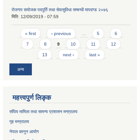
राेजगार स‌याेजक पदपूर्ति तथा सेवासुविधा सम्बन्धी मापदण्ड २०७६
मिति:
12/09/2019 - 07:59
Pages
« first
‹ previous
…
5
6
7
8
9
10
11
12
13
next ›
last »
अन्य
महत्त्वपुर्ण लिङ्क
संघिय मामिला तथा सामन्य प्रशासन मन्त्रालय
गृह मन्त्रालय
नेपाल कानुन आयोग