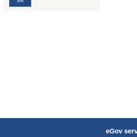
अन्य
eGov serv